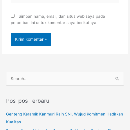
Simpan nama, email, dan situs web saya pada
peramban ini untuk komentar saya berikutnya.
C
a
r
Pos-pos Terbaru
i
u
Genteng Keramik Kanmuri Raih SNI, Wujud Komitmen Hadirkan
n
Kualitas
t