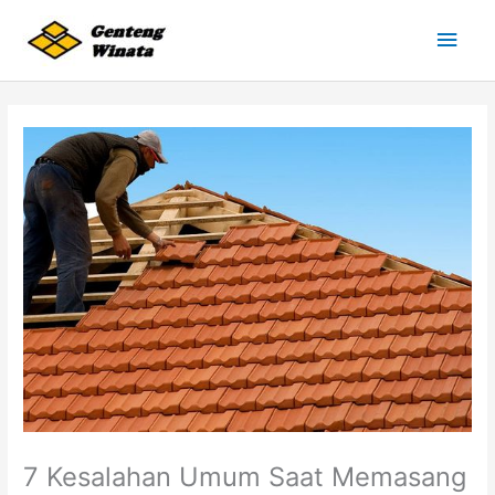
Lewati
Men
ke
konten
Uta
7 Kesalahan Umum Saat Memasang