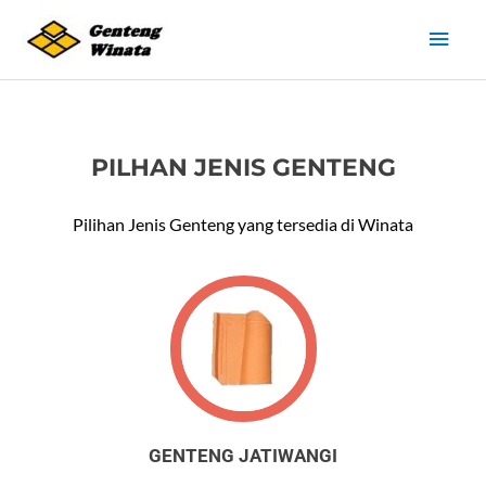
Lewati
Men
ke
konten
Uta
PILHAN JENIS GENTENG
Pilihan Jenis Genteng yang tersedia di Winata
GENTENG JATIWANGI