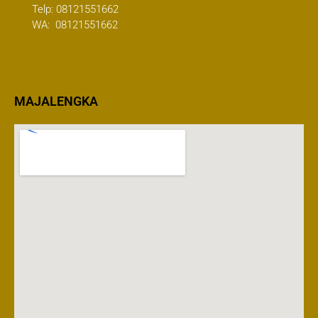
Telp:
08121551662
WA:
08121551662
MAJALENGKA