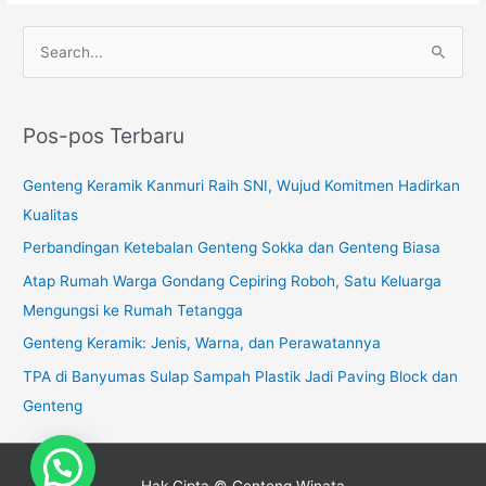
C
a
r
Pos-pos Terbaru
i
u
Genteng Keramik Kanmuri Raih SNI, Wujud Komitmen Hadirkan
n
Kualitas
t
Perbandingan Ketebalan Genteng Sokka dan Genteng Biasa
u
Atap Rumah Warga Gondang Cepiring Roboh, Satu Keluarga
k
Mengungsi ke Rumah Tetangga
:
Genteng Keramik: Jenis, Warna, dan Perawatannya
TPA di Banyumas Sulap Sampah Plastik Jadi Paving Block dan
Genteng