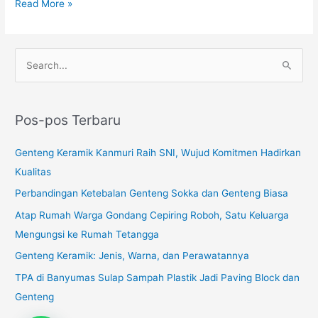
Read More »
C
a
r
Pos-pos Terbaru
i
u
Genteng Keramik Kanmuri Raih SNI, Wujud Komitmen Hadirkan
n
Kualitas
t
Perbandingan Ketebalan Genteng Sokka dan Genteng Biasa
u
Atap Rumah Warga Gondang Cepiring Roboh, Satu Keluarga
k
Mengungsi ke Rumah Tetangga
:
Genteng Keramik: Jenis, Warna, dan Perawatannya
TPA di Banyumas Sulap Sampah Plastik Jadi Paving Block dan
Genteng