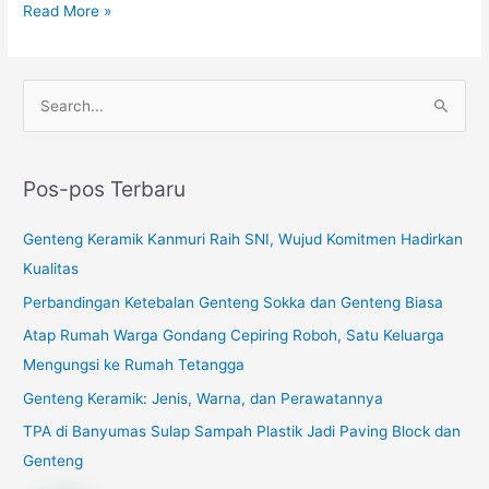
Read More »
C
a
r
Pos-pos Terbaru
i
u
Genteng Keramik Kanmuri Raih SNI, Wujud Komitmen Hadirkan
n
Kualitas
t
Perbandingan Ketebalan Genteng Sokka dan Genteng Biasa
u
Atap Rumah Warga Gondang Cepiring Roboh, Satu Keluarga
k
Mengungsi ke Rumah Tetangga
:
Genteng Keramik: Jenis, Warna, dan Perawatannya
TPA di Banyumas Sulap Sampah Plastik Jadi Paving Block dan
Genteng