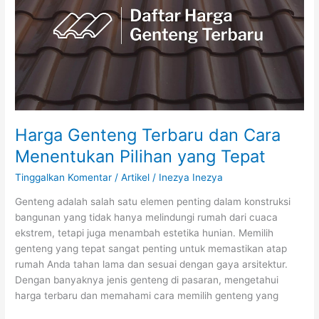
Terbaru
dan
Cara
Menentukan
Pilihan
yang
Tepat
Harga Genteng Terbaru dan Cara
Menentukan Pilihan yang Tepat
Tinggalkan Komentar
/
Artikel
/
Inezya Inezya
Genteng adalah salah satu elemen penting dalam konstruksi
bangunan yang tidak hanya melindungi rumah dari cuaca
ekstrem, tetapi juga menambah estetika hunian. Memilih
genteng yang tepat sangat penting untuk memastikan atap
rumah Anda tahan lama dan sesuai dengan gaya arsitektur.
Dengan banyaknya jenis genteng di pasaran, mengetahui
harga terbaru dan memahami cara memilih genteng yang