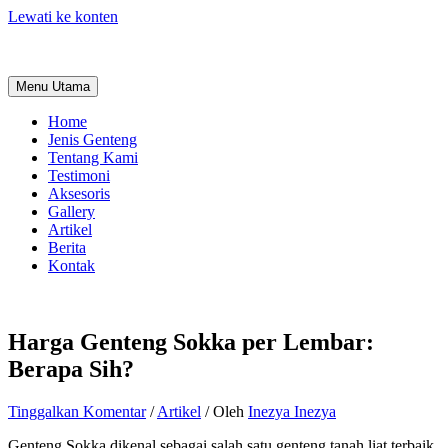
Lewati ke konten
Menu Utama
Home
Jenis Genteng
Tentang Kami
Testimoni
Aksesoris
Gallery
Artikel
Berita
Kontak
Harga Genteng Sokka per Lembar:
Berapa Sih?
Tinggalkan Komentar
/
Artikel
/ Oleh
Inezya Inezya
Genteng Sokka dikenal sebagai salah satu genteng tanah liat terbaik