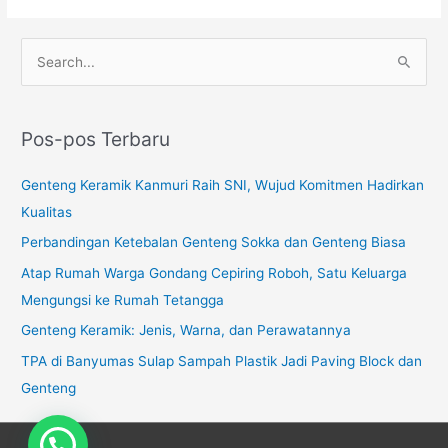
C
a
r
Pos-pos Terbaru
i
u
Genteng Keramik Kanmuri Raih SNI, Wujud Komitmen Hadirkan
n
Kualitas
t
Perbandingan Ketebalan Genteng Sokka dan Genteng Biasa
u
Atap Rumah Warga Gondang Cepiring Roboh, Satu Keluarga
k
Mengungsi ke Rumah Tetangga
:
Genteng Keramik: Jenis, Warna, dan Perawatannya
TPA di Banyumas Sulap Sampah Plastik Jadi Paving Block dan
Genteng