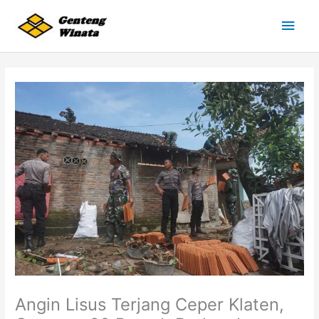
Lewati
Men
ke
konten
Uta
Angin Lisus Terjang Ceper Klaten,