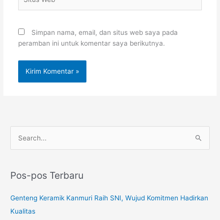
Web
Simpan nama, email, dan situs web saya pada
peramban ini untuk komentar saya berikutnya.
C
a
r
Pos-pos Terbaru
i
u
Genteng Keramik Kanmuri Raih SNI, Wujud Komitmen Hadirkan
n
Kualitas
t