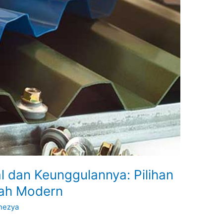
l dan Keunggulannya: Pilihan
mah Modern
Inezya