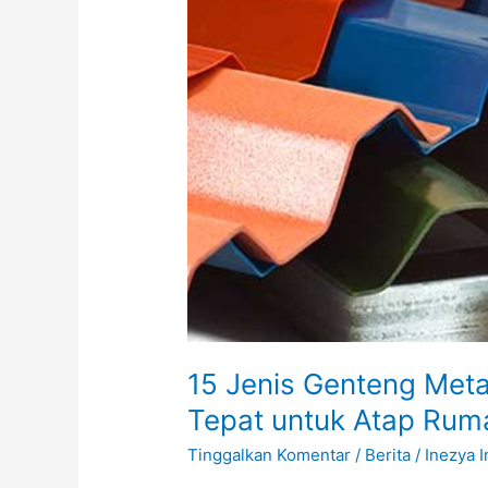
Keunggulannya:
Pilihan
Tepat
untuk
Atap
Rumah
Modern
15 Jenis Genteng Meta
Tepat untuk Atap Ru
Tinggalkan Komentar
/
Berita
/
Inezya 