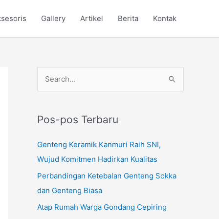
sesoris
Gallery
Artikel
Berita
Kontak
C
a
r
Pos-pos Terbaru
i
u
Genteng Keramik Kanmuri Raih SNI,
n
Wujud Komitmen Hadirkan Kualitas
t
Perbandingan Ketebalan Genteng Sokka
u
dan Genteng Biasa
k
Atap Rumah Warga Gondang Cepiring
: