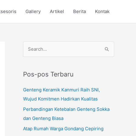
sesoris
Gallery
Artikel
Berita
Kontak
C
a
r
Pos-pos Terbaru
i
u
Genteng Keramik Kanmuri Raih SNI,
n
Wujud Komitmen Hadirkan Kualitas
t
Perbandingan Ketebalan Genteng Sokka
u
dan Genteng Biasa
k
Atap Rumah Warga Gondang Cepiring
: