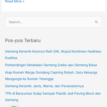
Read More »
C
a
r
Pos-pos Terbaru
i
u
Genteng Keramik Kanmuri Raih SNI, Wujud Komitmen Hadirkan
n
Kualitas
t
Perbandingan Ketebalan Genteng Sokka dan Genteng Biasa
u
Atap Rumah Warga Gondang Cepiring Roboh, Satu Keluarga
k
Mengungsi ke Rumah Tetangga
:
Genteng Keramik: Jenis, Warna, dan Perawatannya
TPA di Banyumas Sulap Sampah Plastik Jadi Paving Block dan
Genteng