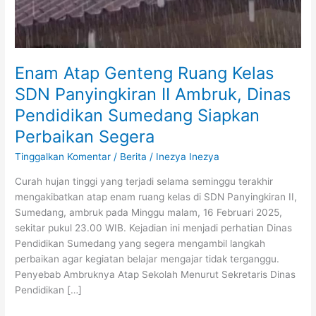
Dinas
Pendidikan
Sumedang
Siapkan
Perbaikan
Enam Atap Genteng Ruang Kelas
Segera
SDN Panyingkiran II Ambruk, Dinas
Pendidikan Sumedang Siapkan
Perbaikan Segera
Tinggalkan Komentar
/
Berita
/
Inezya Inezya
Curah hujan tinggi yang terjadi selama seminggu terakhir
mengakibatkan atap enam ruang kelas di SDN Panyingkiran II,
Sumedang, ambruk pada Minggu malam, 16 Februari 2025,
sekitar pukul 23.00 WIB. Kejadian ini menjadi perhatian Dinas
Pendidikan Sumedang yang segera mengambil langkah
perbaikan agar kegiatan belajar mengajar tidak terganggu.
Penyebab Ambruknya Atap Sekolah Menurut Sekretaris Dinas
Pendidikan […]