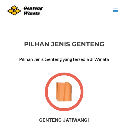
Lewati
Men
ke
konten
Uta
PILHAN JENIS GENTENG
Pilihan Jenis Genteng yang tersedia di Winata
GENTENG JATIWANGI