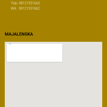
Telp:
08121551662
WA:
08121551662
MAJALENGKA