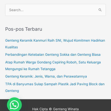
C
a
r
Pos-pos Terbaru
i
u
Genteng Keramik Kanmuri Raih SNI, Wujud Komitmen Hadirkan
n
Kualitas
t
Perbandingan Ketebalan Genteng Sokka dan Genteng Biasa
u
Atap Rumah Warga Gondang Cepiring Roboh, Satu Keluarga
k
Mengungsi ke Rumah Tetangga
:
Genteng Keramik: Jenis, Warna, dan Perawatannya
TPA di Banyumas Sulap Sampah Plastik Jadi Paving Block dan
Genteng
Hak Cipta © Genteng Winata