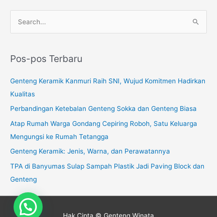
C
a
r
Pos-pos Terbaru
i
u
Genteng Keramik Kanmuri Raih SNI, Wujud Komitmen Hadirkan
n
Kualitas
t
Perbandingan Ketebalan Genteng Sokka dan Genteng Biasa
u
Atap Rumah Warga Gondang Cepiring Roboh, Satu Keluarga
k
Mengungsi ke Rumah Tetangga
:
Genteng Keramik: Jenis, Warna, dan Perawatannya
TPA di Banyumas Sulap Sampah Plastik Jadi Paving Block dan
Genteng
Hak Cipta © Genteng Winata