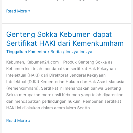
Read More »
Genteng Sokka Kebumen dapat
Genteng
Sokka
Sertifikat HAKI dari Kemenkumham
Kebumen
Tinggalkan Komentar
/
Berita
/
Inezya Inezya
dapat
Sertifikat
Kebumen, Kebumen24.com – Produk Genteng Sokka asli
HAKI
Kebumen kini telah mendapatkan sertifikat Hak Kekayaan
dari
Intelektual (HAKI) dari Direktorat Jenderal Kekayaan
Kemenkumham
Intelektual (DJKI) Kementerian Hukum dan Hak Asasi Manusia
(Kemenkumham). Sertifikat ini menandakan bahwa Genteng
Sokka merupakan merek asli Kebumen yang telah dipatenkan
dan mendapatkan perlindungan hukum. Pemberian sertifikat
HAKI ini dilakukan dalam acara Moro Soetta
Read More »