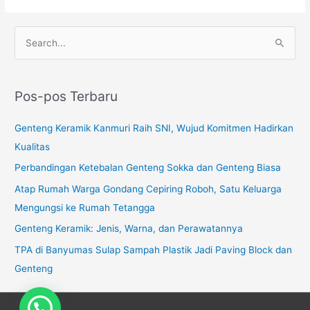
C
a
r
Pos-pos Terbaru
i
u
Genteng Keramik Kanmuri Raih SNI, Wujud Komitmen Hadirkan
n
Kualitas
t
Perbandingan Ketebalan Genteng Sokka dan Genteng Biasa
u
Atap Rumah Warga Gondang Cepiring Roboh, Satu Keluarga
k
Mengungsi ke Rumah Tetangga
:
Genteng Keramik: Jenis, Warna, dan Perawatannya
TPA di Banyumas Sulap Sampah Plastik Jadi Paving Block dan
Genteng