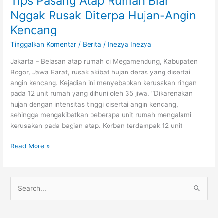
Tips Pasang Atap Rumah Biar
Pasang
Nggak Rusak Diterpa Hujan-Angin
Atap
Kencang
Rumah
Biar
Tinggalkan Komentar
/
Berita
/
Inezya Inezya
Nggak
Jakarta – Belasan atap rumah di Megamendung, Kabupaten
Rusak
Bogor, Jawa Barat, rusak akibat hujan deras yang disertai
Diterpa
angin kencang. Kejadian ini menyebabkan kerusakan ringan
Hujan-
pada 12 unit rumah yang dihuni oleh 35 jiwa. “Dikarenakan
Angin
hujan dengan intensitas tinggi disertai angin kencang,
Kencang
sehingga mengakibatkan beberapa unit rumah mengalami
kerusakan pada bagian atap. Korban terdampak 12 unit
Read More »
C
a
r